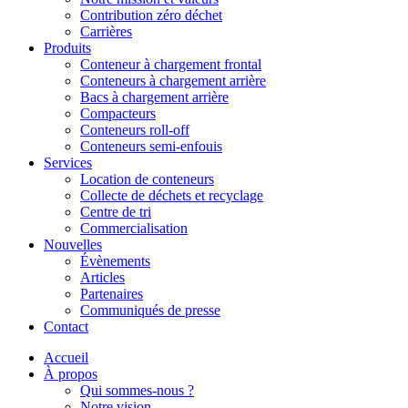
Contribution zéro déchet
Carrières
Produits
Conteneur à chargement frontal
Conteneurs à chargement arrière
Bacs à chargement arrière
Compacteurs
Conteneurs roll-off
Conteneurs semi-enfouis
Services
Location de conteneurs
Collecte de déchets et recyclage
Centre de tri
Commercialisation
Nouvelles
Évènements
Articles
Partenaires
Communiqués de presse
Contact
Accueil
À propos
Qui sommes-nous ?
Notre vision